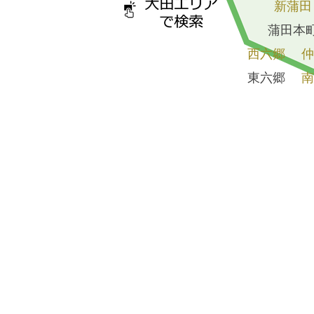
新蒲田
蒲田本
西六郷
仲
東六郷
南