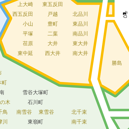
上大崎
東五反田
西五反田
戸越
北品川
小山
豊町
東品川
平塚
二葉
南品川
荏原
大井
東大井
東中延
西大井
南大井
勝島
布
本町
南
雪谷大塚町
の木
石川町
千鳥
南雪谷
東雪谷
北千束
摩川
東嶺町
南千束