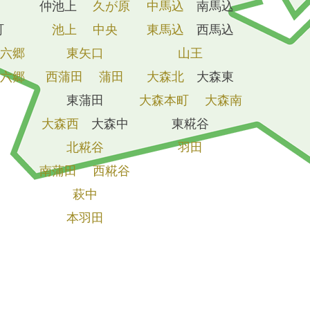
仲池上
久が原
中馬込
南馬込
町
池上
中央
東馬込
西馬込
六郷
東矢口
山王
六郷
西蒲田
蒲田
大森北
大森東
東蒲田
大森本町
大森南
大森西
大森中
東糀谷
北糀谷
羽田
南蒲田
西糀谷
萩中
本羽田